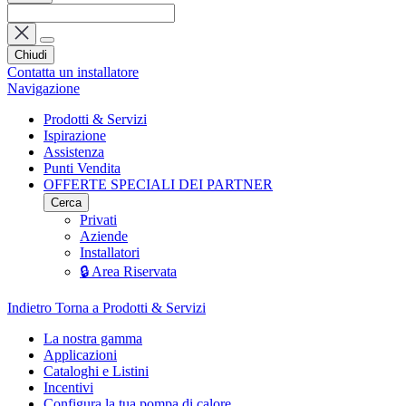
Chiudi
Contatta un installatore
Navigazione
Prodotti & Servizi
Ispirazione
Assistenza
Punti Vendita
OFFERTE SPECIALI DEI PARTNER
Cerca
Privati
Aziende
Installatori
🔒 Area Riservata
Indietro
Torna a Prodotti & Servizi
La nostra gamma
Applicazioni
Cataloghi e Listini
Incentivi
Configura la tua pompa di calore