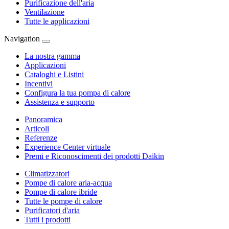
Purificazione dell'aria
Ventilazione
Tutte le applicazioni
Navigation
La nostra gamma
Applicazioni
Cataloghi e Listini
Incentivi
Configura la tua pompa di calore
Assistenza e supporto
Panoramica
Articoli
Referenze
Experience Center virtuale
Premi e Riconoscimenti dei prodotti Daikin
Climatizzatori
Pompe di calore aria-acqua
Pompe di calore ibride
Tutte le pompe di calore
Purificatori d'aria
Tutti i prodotti