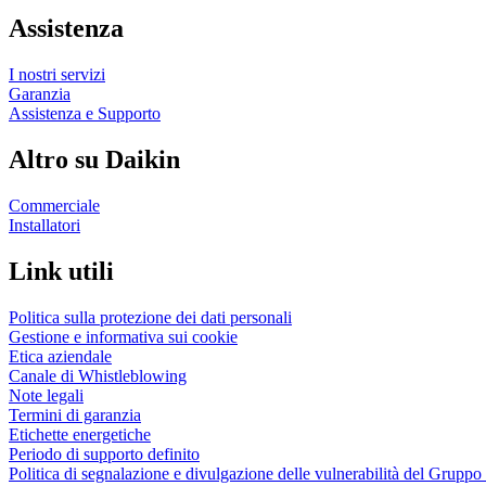
Assistenza
I nostri servizi
Garanzia
Assistenza e Supporto
Altro su Daikin
Commerciale
Installatori
Link utili
Politica sulla protezione dei dati personali
Gestione e informativa sui cookie
Etica aziendale
Canale di Whistleblowing
Note legali
Termini di garanzia
Etichette energetiche
Periodo di supporto definito
Politica di segnalazione e divulgazione delle vulnerabilità del Grupp