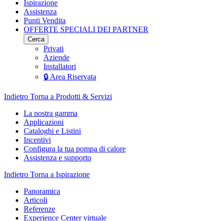
Ispirazione
Assistenza
Punti Vendita
OFFERTE SPECIALI DEI PARTNER
Cerca
Privati
Aziende
Installatori
🔒 Area Riservata
Indietro
Torna a Prodotti & Servizi
La nostra gamma
Applicazioni
Cataloghi e Listini
Incentivi
Configura la tua pompa di calore
Assistenza e supporto
Indietro
Torna a Ispirazione
Panoramica
Articoli
Referenze
Experience Center virtuale