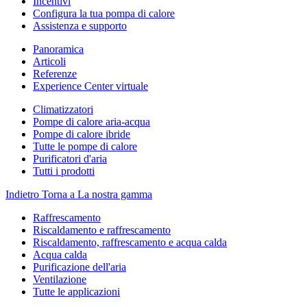
Incentivi
Configura la tua pompa di calore
Assistenza e supporto
Panoramica
Articoli
Referenze
Experience Center virtuale
Climatizzatori
Pompe di calore aria-acqua
Pompe di calore ibride
Tutte le pompe di calore
Purificatori d'aria
Tutti i prodotti
Indietro
Torna a La nostra gamma
Raffrescamento
Riscaldamento e raffrescamento
Riscaldamento, raffrescamento e acqua calda
Acqua calda
Purificazione dell'aria
Ventilazione
Tutte le applicazioni