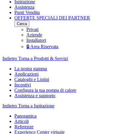
Ispirazione
Assistenza
Punti Vendita
OFFERTE SPECIALI DEI PARTNER
Cerca
Privati
Aziende
Installatori
🔒 Area Riservata
Indietro
Torna a Prodotti & Servizi
La nostra gamma
Applicazioni
Cataloghi e Listini
Incentivi
Configura la tua pompa di calore
Assistenza e supporto
Indietro
Torna a Ispirazione
Panoramica
Articoli
Referenze
Experience Center virtuale