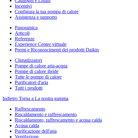
Cataloghi e Listini
Incentivi
Configura la tua pompa di calore
Assistenza e supporto
Panoramica
Articoli
Referenze
Experience Center virtuale
Premi e Riconoscimenti dei prodotti Daikin
Climatizzatori
Pompe di calore aria-acqua
Pompe di calore ibride
Tutte le pompe di calore
Purificatori d'aria
Tutti i prodotti
Indietro
Torna a La nostra gamma
Raffrescamento
Riscaldamento e raffrescamento
Riscaldamento, raffrescamento e acqua calda
Acqua calda
Purificazione dell'aria
Ventilazione