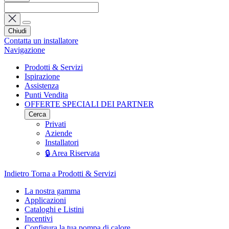
Chiudi
Contatta un installatore
Navigazione
Prodotti & Servizi
Ispirazione
Assistenza
Punti Vendita
OFFERTE SPECIALI DEI PARTNER
Cerca
Privati
Aziende
Installatori
🔒 Area Riservata
Indietro
Torna a Prodotti & Servizi
La nostra gamma
Applicazioni
Cataloghi e Listini
Incentivi
Configura la tua pompa di calore