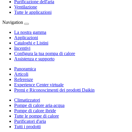
Purificazione dell'aria
Ventilazione
Tutte le applicazioni
Navigation
La nostra gamma
Applicazioni
Cataloghi e Listini
Incentivi
Configura la tua pompa di calore
Assistenza e supporto
Panoramica
Articoli
Referenze
Experience Center virtuale
Premi e Riconoscimenti dei prodotti Daikin
Climatizzatori
Pompe di calore aria-acqua
Pompe di calore ibride
Tutte le pompe di calore
Purificatori d'aria
Tutti i prodotti