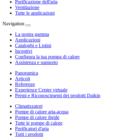
Purificazione dell'aria
Ventilazione
Tutte le applicazioni
Navigation
La nostra gamma
Applicazioni
Cataloghi e Listini
Incentivi
Configura la tua pompa di calore
Assistenza e supporto
Panoramica
Articoli
Referenze
Experience Center virtuale
Premi e Riconoscimenti dei prodotti Daikin
Climatizzatori
Pompe di calore aria-acqua
Pompe di calore ibride
Tutte le pompe di calore
Purificatori d'aria
Tutti i prodotti