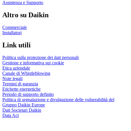
Assistenza e Supporto
Altro su Daikin
Commerciale
Installatori
Link utili
Politica sulla protezione dei dati personali
Gestione e informativa sui cookie
Etica aziendale
Canale di Whistleblowing
Note legali
Termini di garanzia
Etichette energetiche
Periodo di supporto definito
Politica di segnalazione e divulgazione delle vulnerabilità del
Gruppo Daikin Europe
Dati Societari Daikin
Data Act