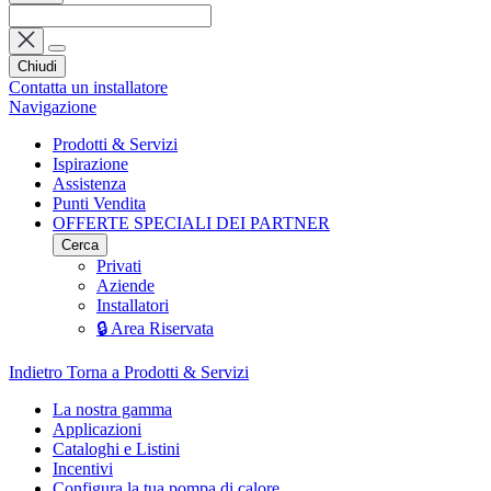
Chiudi
Contatta un installatore
Navigazione
Prodotti & Servizi
Ispirazione
Assistenza
Punti Vendita
OFFERTE SPECIALI DEI PARTNER
Cerca
Privati
Aziende
Installatori
🔒 Area Riservata
Indietro
Torna a Prodotti & Servizi
La nostra gamma
Applicazioni
Cataloghi e Listini
Incentivi
Configura la tua pompa di calore