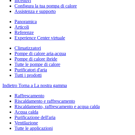
Incentivi
Configura la tua pompa di calore
Assistenza e supporto
Panoramica
Articoli
Referenze
Experience Center virtuale
Climatizzatori
Pompe di calore aria-acqua
Pompe di calore ibride
Tutte le pompe di calore
Purificatori d'aria
Tutti i prodotti
Indietro
Torna a La nostra gamma
Raffrescamento
Riscaldamento e raffrescamento
Riscaldamento, raffrescamento e acqua calda
Acqua calda
Purificazione dell'aria
Ventilazione
Tutte le applicazioni