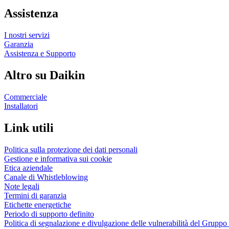
Assistenza
I nostri servizi
Garanzia
Assistenza e Supporto
Altro su Daikin
Commerciale
Installatori
Link utili
Politica sulla protezione dei dati personali
Gestione e informativa sui cookie
Etica aziendale
Canale di Whistleblowing
Note legali
Termini di garanzia
Etichette energetiche
Periodo di supporto definito
Politica di segnalazione e divulgazione delle vulnerabilità del Grupp