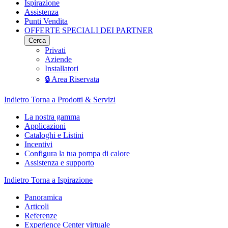
Ispirazione
Assistenza
Punti Vendita
OFFERTE SPECIALI DEI PARTNER
Cerca
Privati
Aziende
Installatori
🔒 Area Riservata
Indietro
Torna a Prodotti & Servizi
La nostra gamma
Applicazioni
Cataloghi e Listini
Incentivi
Configura la tua pompa di calore
Assistenza e supporto
Indietro
Torna a Ispirazione
Panoramica
Articoli
Referenze
Experience Center virtuale