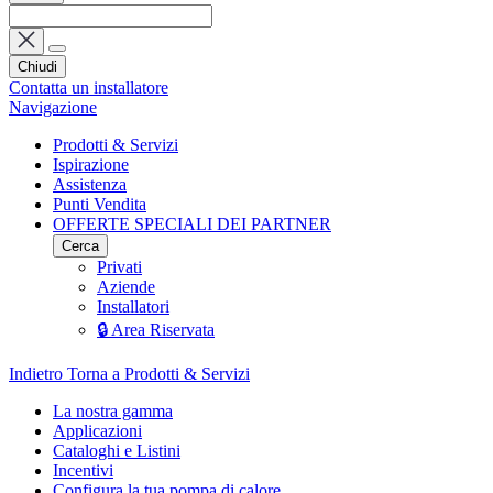
Chiudi
Contatta un installatore
Navigazione
Prodotti & Servizi
Ispirazione
Assistenza
Punti Vendita
OFFERTE SPECIALI DEI PARTNER
Cerca
Privati
Aziende
Installatori
🔒 Area Riservata
Indietro
Torna a Prodotti & Servizi
La nostra gamma
Applicazioni
Cataloghi e Listini
Incentivi
Configura la tua pompa di calore