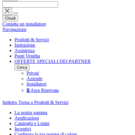
Chiudi
Contatta un installatore
Navigazione
Prodotti & Servizi
Ispirazione
Assistenza
Punti Vendita
OFFERTE SPECIALI DEI PARTNER
Cerca
Privati
Aziende
Installatori
🔒 Area Riservata
Indietro
Torna a Prodotti & Servizi
La nostra gamma
Applicazioni
Cataloghi e Listini
Incentivi
Configura la tua pompa di calore