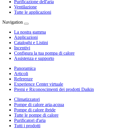
Purificazione dell'aria
Ventilazione
Tutte le applicazioni
Navigation
La nostra gamma
Applicazioni
Cataloghi e Listini
Incentivi
Configura la tua pompa di calore
Assistenza e supporto
Panoramica
Articoli
Referenze
Experience Center virtuale
Premi e Riconoscimenti dei prodotti Daikin
Climatizzatori
Pompe di calore aria-acqua
Pompe di calore ibride
Tutte le pompe di calore
Purificatori d'aria
Tutti i prodotti