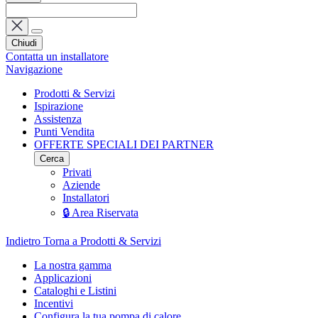
Chiudi
Contatta un installatore
Navigazione
Prodotti & Servizi
Ispirazione
Assistenza
Punti Vendita
OFFERTE SPECIALI DEI PARTNER
Cerca
Privati
Aziende
Installatori
🔒 Area Riservata
Indietro
Torna a Prodotti & Servizi
La nostra gamma
Applicazioni
Cataloghi e Listini
Incentivi
Configura la tua pompa di calore