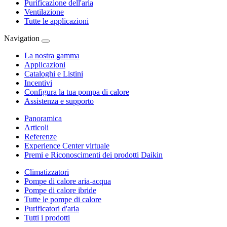
Purificazione dell'aria
Ventilazione
Tutte le applicazioni
Navigation
La nostra gamma
Applicazioni
Cataloghi e Listini
Incentivi
Configura la tua pompa di calore
Assistenza e supporto
Panoramica
Articoli
Referenze
Experience Center virtuale
Premi e Riconoscimenti dei prodotti Daikin
Climatizzatori
Pompe di calore aria-acqua
Pompe di calore ibride
Tutte le pompe di calore
Purificatori d'aria
Tutti i prodotti