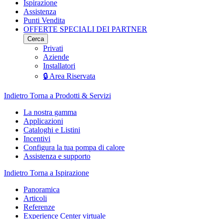
Ispirazione
Assistenza
Punti Vendita
OFFERTE SPECIALI DEI PARTNER
Cerca
Privati
Aziende
Installatori
🔒 Area Riservata
Indietro
Torna a Prodotti & Servizi
La nostra gamma
Applicazioni
Cataloghi e Listini
Incentivi
Configura la tua pompa di calore
Assistenza e supporto
Indietro
Torna a Ispirazione
Panoramica
Articoli
Referenze
Experience Center virtuale