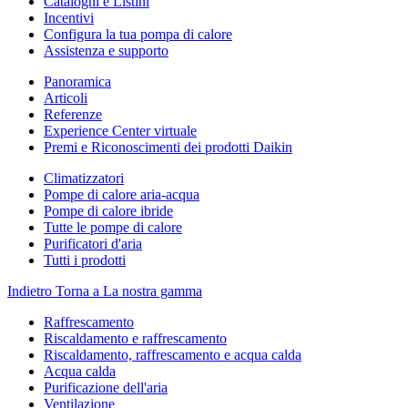
Cataloghi e Listini
Incentivi
Configura la tua pompa di calore
Assistenza e supporto
Panoramica
Articoli
Referenze
Experience Center virtuale
Premi e Riconoscimenti dei prodotti Daikin
Climatizzatori
Pompe di calore aria-acqua
Pompe di calore ibride
Tutte le pompe di calore
Purificatori d'aria
Tutti i prodotti
Indietro
Torna a La nostra gamma
Raffrescamento
Riscaldamento e raffrescamento
Riscaldamento, raffrescamento e acqua calda
Acqua calda
Purificazione dell'aria
Ventilazione