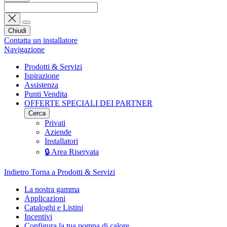
Chiudi
Contatta un installatore
Navigazione
Prodotti & Servizi
Ispirazione
Assistenza
Punti Vendita
OFFERTE SPECIALI DEI PARTNER
Cerca
Privati
Aziende
Installatori
🔒 Area Riservata
Indietro
Torna a Prodotti & Servizi
La nostra gamma
Applicazioni
Cataloghi e Listini
Incentivi
Configura la tua pompa di calore