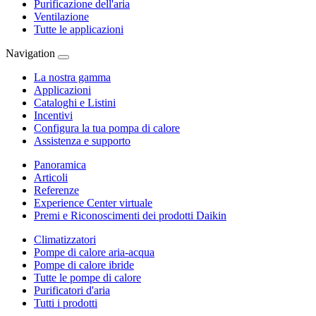
Purificazione dell'aria
Ventilazione
Tutte le applicazioni
Navigation
La nostra gamma
Applicazioni
Cataloghi e Listini
Incentivi
Configura la tua pompa di calore
Assistenza e supporto
Panoramica
Articoli
Referenze
Experience Center virtuale
Premi e Riconoscimenti dei prodotti Daikin
Climatizzatori
Pompe di calore aria-acqua
Pompe di calore ibride
Tutte le pompe di calore
Purificatori d'aria
Tutti i prodotti