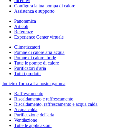
Incentivi
Configura la tua pompa di calore
Assistenza e supporto
Panoramica
Articoli
Referenze
Experience Center virtuale
Climatizzatori
Pompe di calore aria-acqua
Pompe di calore ibride
Tutte le pompe di calore
Purificatori d'aria
Tutti i prodotti
Indietro
Torna a La nostra gamma
Raffrescamento
Riscaldamento e raffrescamento
Riscaldamento, raffrescamento e acqua calda
Acqua calda
Purificazione dell'aria
Ventilazione
Tutte le applicazioni