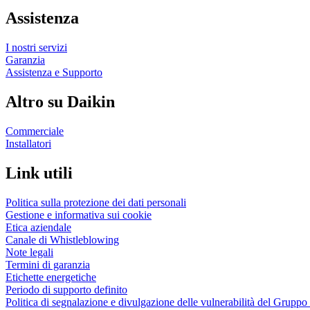
Assistenza
I nostri servizi
Garanzia
Assistenza e Supporto
Altro su Daikin
Commerciale
Installatori
Link utili
Politica sulla protezione dei dati personali
Gestione e informativa sui cookie
Etica aziendale
Canale di Whistleblowing
Note legali
Termini di garanzia
Etichette energetiche
Periodo di supporto definito
Politica di segnalazione e divulgazione delle vulnerabilità del Grupp