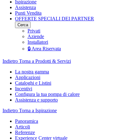
Ispirazione
Assistenza
Punti Vendita
OFFERTE SPECIALI DEI PARTNER
Cerca
Privati
Aziende
Installatori
🔒 Area Riservata
Indietro
Torna a Prodotti & Servizi
La nostra gamma
Applicazioni
Cataloghi e Listini
Incentivi
Configura la tua pompa di calore
Assistenza e supporto
Indietro
Torna a Ispirazione
Panoramica
Articoli
Referenze
Experience Center virtuale