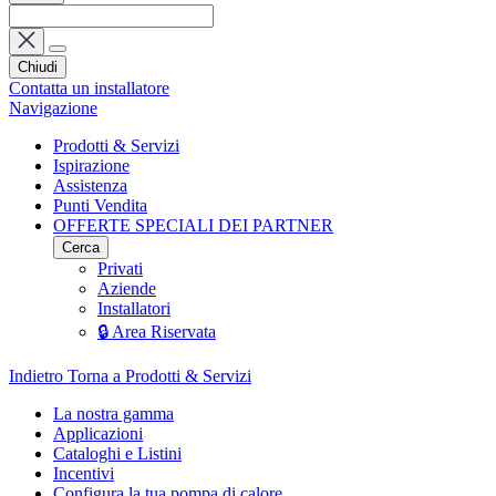
Chiudi
Contatta un installatore
Navigazione
Prodotti & Servizi
Ispirazione
Assistenza
Punti Vendita
OFFERTE SPECIALI DEI PARTNER
Cerca
Privati
Aziende
Installatori
🔒 Area Riservata
Indietro
Torna a Prodotti & Servizi
La nostra gamma
Applicazioni
Cataloghi e Listini
Incentivi
Configura la tua pompa di calore