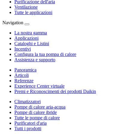
Purificazione dell'aria
Ventilazione
Tutte le applicazioni
Navigation
La nostra gamma
Applicazioni
Cataloghi e Listini
Incentivi
Configura la tua pompa di calore
Assistenza e supporto
Panoramica
Articoli
Referenze
Experience Center virtuale
Premi e Riconoscimenti dei prodotti Daikin
Climatizzatori
Pompe di calore aria-acqua
Pompe di calore ibride
Tutte le pompe di calore
Purificatori d'aria
Tutti i prodotti