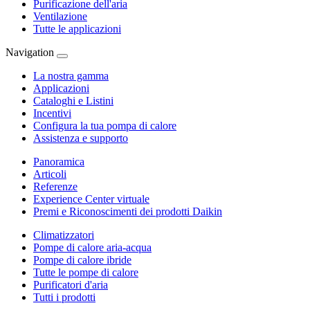
Purificazione dell'aria
Ventilazione
Tutte le applicazioni
Navigation
La nostra gamma
Applicazioni
Cataloghi e Listini
Incentivi
Configura la tua pompa di calore
Assistenza e supporto
Panoramica
Articoli
Referenze
Experience Center virtuale
Premi e Riconoscimenti dei prodotti Daikin
Climatizzatori
Pompe di calore aria-acqua
Pompe di calore ibride
Tutte le pompe di calore
Purificatori d'aria
Tutti i prodotti