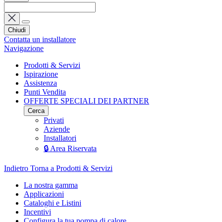
Chiudi
Contatta un installatore
Navigazione
Prodotti & Servizi
Ispirazione
Assistenza
Punti Vendita
OFFERTE SPECIALI DEI PARTNER
Cerca
Privati
Aziende
Installatori
🔒 Area Riservata
Indietro
Torna a Prodotti & Servizi
La nostra gamma
Applicazioni
Cataloghi e Listini
Incentivi
Configura la tua pompa di calore