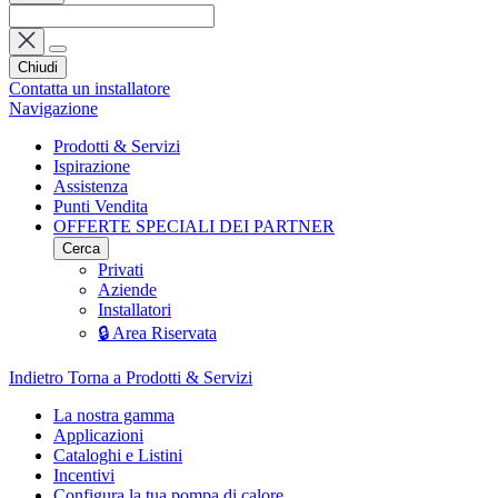
Chiudi
Contatta un installatore
Navigazione
Prodotti & Servizi
Ispirazione
Assistenza
Punti Vendita
OFFERTE SPECIALI DEI PARTNER
Cerca
Privati
Aziende
Installatori
🔒 Area Riservata
Indietro
Torna a Prodotti & Servizi
La nostra gamma
Applicazioni
Cataloghi e Listini
Incentivi
Configura la tua pompa di calore