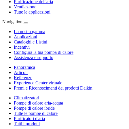
Purificazione dell'aria
Ventilazione
Tutte le applicazioni
Navigation
La nostra gamma
Applicazioni
Cataloghi e Listini
Incentivi
Configura la tua pompa di calore
Assistenza e supporto
Panoramica
Articoli
Referenze
Experience Center virtuale
Premi e Riconoscimenti dei prodotti Daikin
Climatizzatori
Pompe di calore aria-acqua
Pompe di calore ibride
Tutte le pompe di calore
Purificatori d'aria
Tutti i prodotti