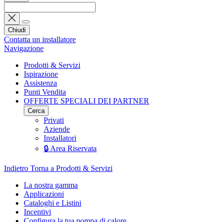
Chiudi
Contatta un installatore
Navigazione
Prodotti & Servizi
Ispirazione
Assistenza
Punti Vendita
OFFERTE SPECIALI DEI PARTNER
Cerca
Privati
Aziende
Installatori
🔒 Area Riservata
Indietro
Torna a Prodotti & Servizi
La nostra gamma
Applicazioni
Cataloghi e Listini
Incentivi
Configura la tua pompa di calore