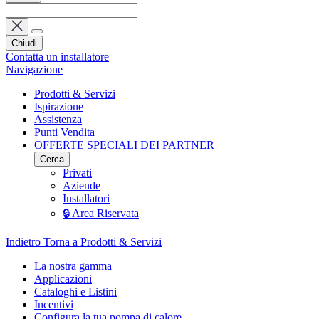
Chiudi
Contatta un installatore
Navigazione
Prodotti & Servizi
Ispirazione
Assistenza
Punti Vendita
OFFERTE SPECIALI DEI PARTNER
Cerca
Privati
Aziende
Installatori
🔒 Area Riservata
Indietro
Torna a Prodotti & Servizi
La nostra gamma
Applicazioni
Cataloghi e Listini
Incentivi
Configura la tua pompa di calore