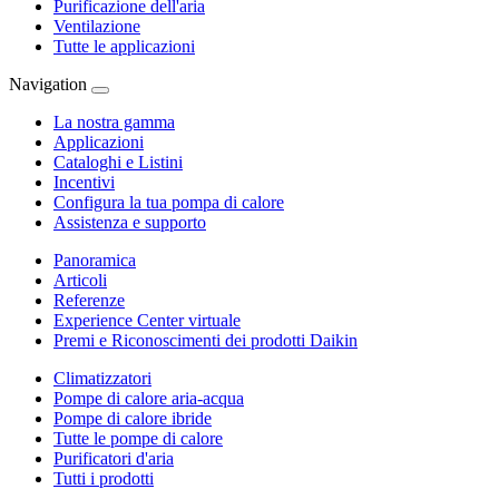
Purificazione dell'aria
Ventilazione
Tutte le applicazioni
Navigation
La nostra gamma
Applicazioni
Cataloghi e Listini
Incentivi
Configura la tua pompa di calore
Assistenza e supporto
Panoramica
Articoli
Referenze
Experience Center virtuale
Premi e Riconoscimenti dei prodotti Daikin
Climatizzatori
Pompe di calore aria-acqua
Pompe di calore ibride
Tutte le pompe di calore
Purificatori d'aria
Tutti i prodotti