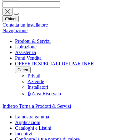
Chiudi
Contatta un installatore
Navigazione
Prodotti & Servizi
Ispirazione
Assistenza
Punti Vendita
OFFERTE SPECIALI DEI PARTNER
Cerca
Privati
Aziende
Installatori
🔒 Area Riservata
Indietro
Torna a Prodotti & Servizi
La nostra gamma
Applicazioni
Cataloghi e Listini
Incentivi
Configura la tua pompa di calore