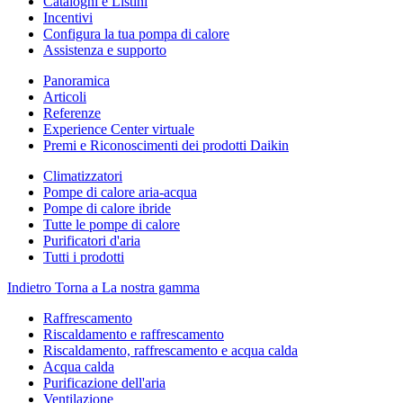
Cataloghi e Listini
Incentivi
Configura la tua pompa di calore
Assistenza e supporto
Panoramica
Articoli
Referenze
Experience Center virtuale
Premi e Riconoscimenti dei prodotti Daikin
Climatizzatori
Pompe di calore aria-acqua
Pompe di calore ibride
Tutte le pompe di calore
Purificatori d'aria
Tutti i prodotti
Indietro
Torna a La nostra gamma
Raffrescamento
Riscaldamento e raffrescamento
Riscaldamento, raffrescamento e acqua calda
Acqua calda
Purificazione dell'aria
Ventilazione