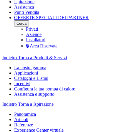
Ispirazione
Assistenza
Punti Vendita
OFFERTE SPECIALI DEI PARTNER
Cerca
Privati
Aziende
Installatori
🔒 Area Riservata
Indietro
Torna a Prodotti & Servizi
La nostra gamma
Applicazioni
Cataloghi e Listini
Incentivi
Configura la tua pompa di calore
Assistenza e supporto
Indietro
Torna a Ispirazione
Panoramica
Articoli
Referenze
Experience Center virtuale