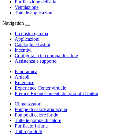
Purificazione dell'aria
Ventilazione
Tutte le applicazioni
Navigation
La nostra gamma
Applicazioni
Cataloghi e Listini
Incentivi
Configura la tua pompa di calore
Assistenza e supporto
Panoramica
Articoli
Referenze
Experience Center virtuale
Premi e Riconoscimenti dei prodotti Daikin
Climatizzatori
Pompe di calore aria-acqua
Pompe di calore ibride
Tutte le pompe di calore
Purificatori d'aria
Tutti i prodotti