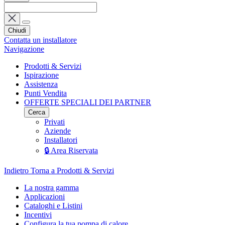
Chiudi
Contatta un installatore
Navigazione
Prodotti & Servizi
Ispirazione
Assistenza
Punti Vendita
OFFERTE SPECIALI DEI PARTNER
Cerca
Privati
Aziende
Installatori
🔒 Area Riservata
Indietro
Torna a Prodotti & Servizi
La nostra gamma
Applicazioni
Cataloghi e Listini
Incentivi
Configura la tua pompa di calore