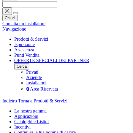
Chiudi
Contatta un installatore
Navigazione
Prodotti & Servizi
Ispirazione
Assistenza
Punti Vendita
OFFERTE SPECIALI DEI PARTNER
Cerca
Privati
Aziende
Installatori
🔒 Area Riservata
Indietro
Torna a Prodotti & Servizi
La nostra gamma
Applicazioni
Cataloghi e Listini
Incentivi
Configura la tua pompa di calore