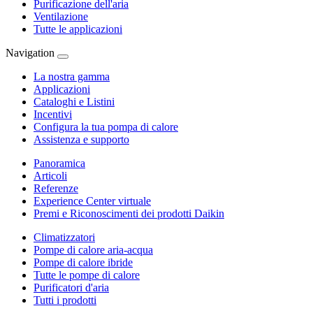
Purificazione dell'aria
Ventilazione
Tutte le applicazioni
Navigation
La nostra gamma
Applicazioni
Cataloghi e Listini
Incentivi
Configura la tua pompa di calore
Assistenza e supporto
Panoramica
Articoli
Referenze
Experience Center virtuale
Premi e Riconoscimenti dei prodotti Daikin
Climatizzatori
Pompe di calore aria-acqua
Pompe di calore ibride
Tutte le pompe di calore
Purificatori d'aria
Tutti i prodotti