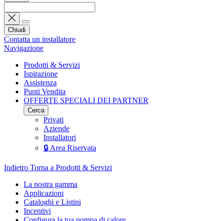
Chiudi
Contatta un installatore
Navigazione
Prodotti & Servizi
Ispirazione
Assistenza
Punti Vendita
OFFERTE SPECIALI DEI PARTNER
Cerca
Privati
Aziende
Installatori
🔒 Area Riservata
Indietro
Torna a Prodotti & Servizi
La nostra gamma
Applicazioni
Cataloghi e Listini
Incentivi
Configura la tua pompa di calore