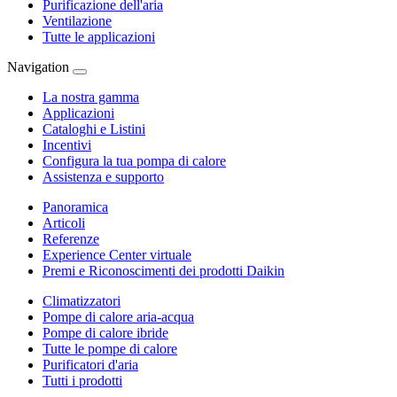
Purificazione dell'aria
Ventilazione
Tutte le applicazioni
Navigation
La nostra gamma
Applicazioni
Cataloghi e Listini
Incentivi
Configura la tua pompa di calore
Assistenza e supporto
Panoramica
Articoli
Referenze
Experience Center virtuale
Premi e Riconoscimenti dei prodotti Daikin
Climatizzatori
Pompe di calore aria-acqua
Pompe di calore ibride
Tutte le pompe di calore
Purificatori d'aria
Tutti i prodotti