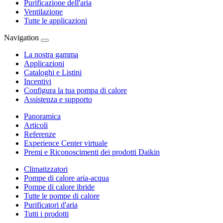
Purificazione dell'aria
Ventilazione
Tutte le applicazioni
Navigation
La nostra gamma
Applicazioni
Cataloghi e Listini
Incentivi
Configura la tua pompa di calore
Assistenza e supporto
Panoramica
Articoli
Referenze
Experience Center virtuale
Premi e Riconoscimenti dei prodotti Daikin
Climatizzatori
Pompe di calore aria-acqua
Pompe di calore ibride
Tutte le pompe di calore
Purificatori d'aria
Tutti i prodotti