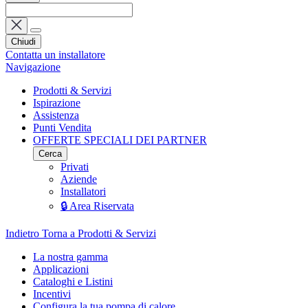
Chiudi
Contatta un installatore
Navigazione
Prodotti & Servizi
Ispirazione
Assistenza
Punti Vendita
OFFERTE SPECIALI DEI PARTNER
Cerca
Privati
Aziende
Installatori
🔒 Area Riservata
Indietro
Torna a Prodotti & Servizi
La nostra gamma
Applicazioni
Cataloghi e Listini
Incentivi
Configura la tua pompa di calore