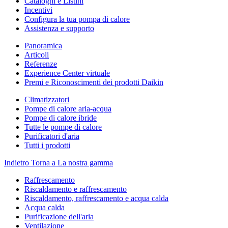
Cataloghi e Listini
Incentivi
Configura la tua pompa di calore
Assistenza e supporto
Panoramica
Articoli
Referenze
Experience Center virtuale
Premi e Riconoscimenti dei prodotti Daikin
Climatizzatori
Pompe di calore aria-acqua
Pompe di calore ibride
Tutte le pompe di calore
Purificatori d'aria
Tutti i prodotti
Indietro
Torna a La nostra gamma
Raffrescamento
Riscaldamento e raffrescamento
Riscaldamento, raffrescamento e acqua calda
Acqua calda
Purificazione dell'aria
Ventilazione