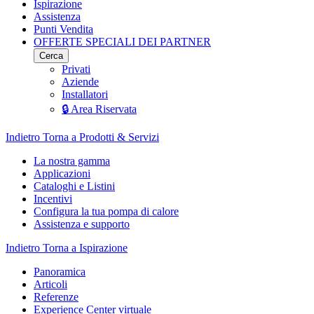
Ispirazione
Assistenza
Punti Vendita
OFFERTE SPECIALI DEI PARTNER
Cerca
Privati
Aziende
Installatori
🔒 Area Riservata
Indietro
Torna a Prodotti & Servizi
La nostra gamma
Applicazioni
Cataloghi e Listini
Incentivi
Configura la tua pompa di calore
Assistenza e supporto
Indietro
Torna a Ispirazione
Panoramica
Articoli
Referenze
Experience Center virtuale