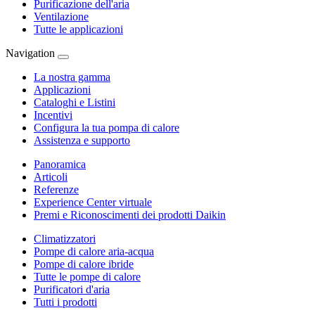
Purificazione dell'aria
Ventilazione
Tutte le applicazioni
Navigation
La nostra gamma
Applicazioni
Cataloghi e Listini
Incentivi
Configura la tua pompa di calore
Assistenza e supporto
Panoramica
Articoli
Referenze
Experience Center virtuale
Premi e Riconoscimenti dei prodotti Daikin
Climatizzatori
Pompe di calore aria-acqua
Pompe di calore ibride
Tutte le pompe di calore
Purificatori d'aria
Tutti i prodotti