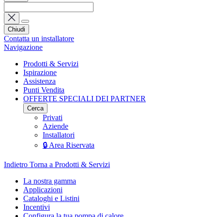
Chiudi
Contatta un installatore
Navigazione
Prodotti & Servizi
Ispirazione
Assistenza
Punti Vendita
OFFERTE SPECIALI DEI PARTNER
Cerca
Privati
Aziende
Installatori
🔒 Area Riservata
Indietro
Torna a Prodotti & Servizi
La nostra gamma
Applicazioni
Cataloghi e Listini
Incentivi
Configura la tua pompa di calore