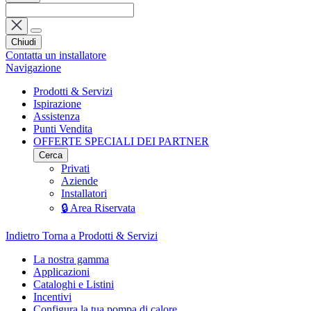
Chiudi
Contatta un installatore
Navigazione
Prodotti & Servizi
Ispirazione
Assistenza
Punti Vendita
OFFERTE SPECIALI DEI PARTNER
Cerca
Privati
Aziende
Installatori
🔒 Area Riservata
Indietro
Torna a Prodotti & Servizi
La nostra gamma
Applicazioni
Cataloghi e Listini
Incentivi
Configura la tua pompa di calore