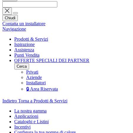
Chiudi
Contatta un installatore
Navigazione
Prodotti & Servizi
Ispirazione
Assistenza
Punti Vendita
OFFERTE SPECIALI DEI PARTNER
Cerca
Privati
Aziende
Installatori
🔒 Area Riservata
Indietro
Torna a Prodotti & Servizi
La nostra gamma
Applicazioni
Cataloghi e Listini
Incentivi
Configura la tua pompa di calore