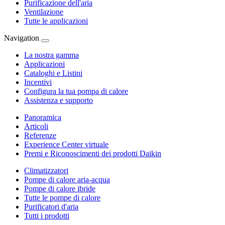
Purificazione dell'aria
Ventilazione
Tutte le applicazioni
Navigation
La nostra gamma
Applicazioni
Cataloghi e Listini
Incentivi
Configura la tua pompa di calore
Assistenza e supporto
Panoramica
Articoli
Referenze
Experience Center virtuale
Premi e Riconoscimenti dei prodotti Daikin
Climatizzatori
Pompe di calore aria-acqua
Pompe di calore ibride
Tutte le pompe di calore
Purificatori d'aria
Tutti i prodotti