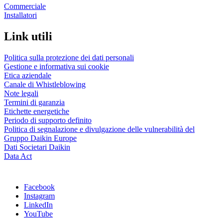
Commerciale
Installatori
Link utili
Politica sulla protezione dei dati personali
Gestione e informativa sui cookie
Etica aziendale
Canale di Whistleblowing
Note legali
Termini di garanzia
Etichette energetiche
Periodo di supporto definito
Politica di segnalazione e divulgazione delle vulnerabilità del
Gruppo Daikin Europe
Dati Societari Daikin
Data Act
Facebook
Instagram
LinkedIn
YouTube