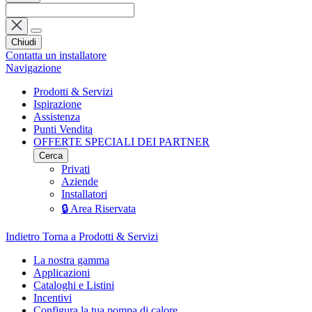
Chiudi
Contatta un installatore
Navigazione
Prodotti & Servizi
Ispirazione
Assistenza
Punti Vendita
OFFERTE SPECIALI DEI PARTNER
Cerca
Privati
Aziende
Installatori
🔒 Area Riservata
Indietro
Torna a Prodotti & Servizi
La nostra gamma
Applicazioni
Cataloghi e Listini
Incentivi
Configura la tua pompa di calore