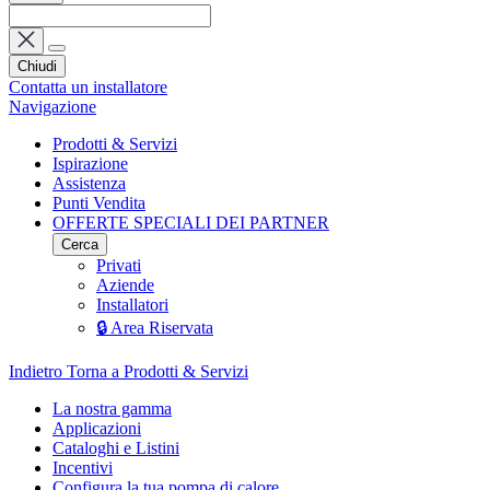
Chiudi
Contatta un installatore
Navigazione
Prodotti & Servizi
Ispirazione
Assistenza
Punti Vendita
OFFERTE SPECIALI DEI PARTNER
Cerca
Privati
Aziende
Installatori
🔒 Area Riservata
Indietro
Torna a Prodotti & Servizi
La nostra gamma
Applicazioni
Cataloghi e Listini
Incentivi
Configura la tua pompa di calore