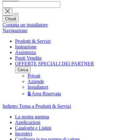
Chiudi
Contatta un installatore
Navigazione
Prodotti & Servizi
Ispirazione
Assistenza
Punti Vendita
OFFERTE SPECIALI DEI PARTNER
Cerca
Privati
Aziende
Installatori
🔒 Area Riservata
Indietro
Torna a Prodotti & Servizi
La nostra gamma
Applicazioni
Cataloghi e Listini
Incentivi
Configura la tua pompa di calore