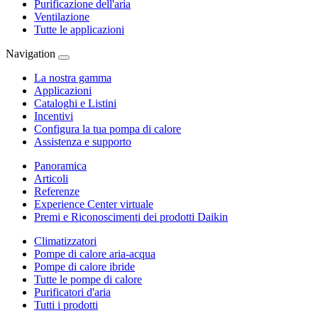
Purificazione dell'aria
Ventilazione
Tutte le applicazioni
Navigation
La nostra gamma
Applicazioni
Cataloghi e Listini
Incentivi
Configura la tua pompa di calore
Assistenza e supporto
Panoramica
Articoli
Referenze
Experience Center virtuale
Premi e Riconoscimenti dei prodotti Daikin
Climatizzatori
Pompe di calore aria-acqua
Pompe di calore ibride
Tutte le pompe di calore
Purificatori d'aria
Tutti i prodotti