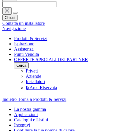
Chiudi
Contatta un installatore
Navigazione
Prodotti & Servizi
Ispirazione
Assistenza
Punti Vendita
OFFERTE SPECIALI DEI PARTNER
Cerca
Privati
Aziende
Installatori
🔒 Area Riservata
Indietro
Torna a Prodotti & Servizi
La nostra gamma
Applicazioni
Cataloghi e Listini
Incentivi
Configura la tua pompa di calore