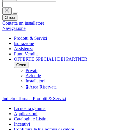
Chiudi
Contatta un installatore
Navigazione
Prodotti & Servizi
Ispirazione
Assistenza
Punti Vendita
OFFERTE SPECIALI DEI PARTNER
Cerca
Privati
Aziende
Installatori
🔒 Area Riservata
Indietro
Torna a Prodotti & Servizi
La nostra gamma
Applicazioni
Cataloghi e Listini
Incentivi
Configura la tua pompa di calore