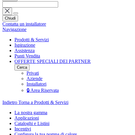
Chiudi
Contatta un installatore
Navigazione
Prodotti & Servizi
Ispirazione
Assistenza
Punti Vendita
OFFERTE SPECIALI DEI PARTNER
Cerca
Privati
Aziende
Installatori
🔒 Area Riservata
Indietro
Torna a Prodotti & Servizi
La nostra gamma
Applicazioni
Cataloghi e Listini
Incentivi
Configura la tua pompa di calore