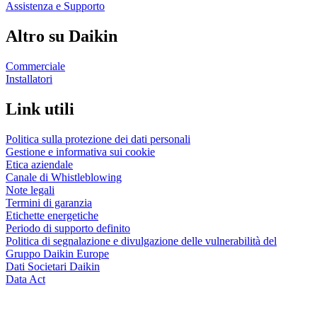
Assistenza e Supporto
Altro su Daikin
Commerciale
Installatori
Link utili
Politica sulla protezione dei dati personali
Gestione e informativa sui cookie
Etica aziendale
Canale di Whistleblowing
Note legali
Termini di garanzia
Etichette energetiche
Periodo di supporto definito
Politica di segnalazione e divulgazione delle vulnerabilità del
Gruppo Daikin Europe
Dati Societari Daikin
Data Act