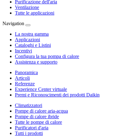
Purificazione dell'aria
Ventilazione
Tutte le applicazioni
Navigation
La nostra gamma
Applicazioni
Cataloghi e Listini
Incentivi
Configura la tua pompa di calore
Assistenza e supporto
Panoramica
Articoli
Referenze
Experience Center virtuale
Premi e Riconoscimenti dei prodotti Daikin
Climatizzatori
Pompe di calore aria-acqua
Pompe di calore ibride
Tutte le pompe di calore
Purificatori d'aria
Tutti i prodotti