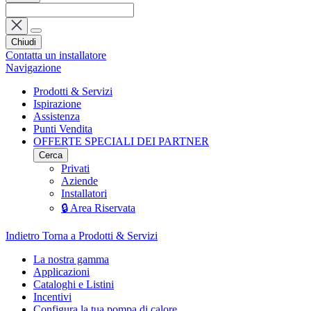
Chiudi
Contatta un installatore
Navigazione
Prodotti & Servizi
Ispirazione
Assistenza
Punti Vendita
OFFERTE SPECIALI DEI PARTNER
Cerca
Privati
Aziende
Installatori
🔒 Area Riservata
Indietro
Torna a Prodotti & Servizi
La nostra gamma
Applicazioni
Cataloghi e Listini
Incentivi
Configura la tua pompa di calore