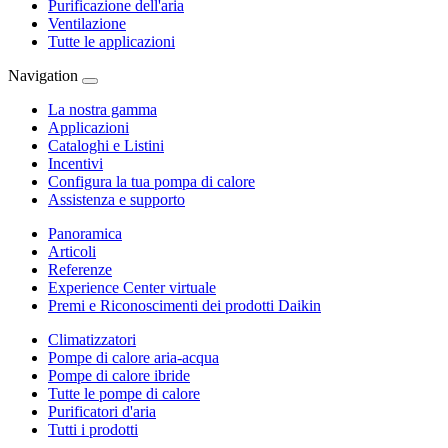
Purificazione dell'aria
Ventilazione
Tutte le applicazioni
Navigation
La nostra gamma
Applicazioni
Cataloghi e Listini
Incentivi
Configura la tua pompa di calore
Assistenza e supporto
Panoramica
Articoli
Referenze
Experience Center virtuale
Premi e Riconoscimenti dei prodotti Daikin
Climatizzatori
Pompe di calore aria-acqua
Pompe di calore ibride
Tutte le pompe di calore
Purificatori d'aria
Tutti i prodotti