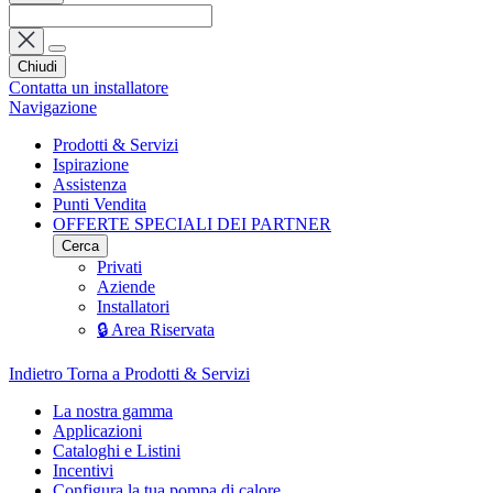
Chiudi
Contatta un installatore
Navigazione
Prodotti & Servizi
Ispirazione
Assistenza
Punti Vendita
OFFERTE SPECIALI DEI PARTNER
Cerca
Privati
Aziende
Installatori
🔒 Area Riservata
Indietro
Torna a Prodotti & Servizi
La nostra gamma
Applicazioni
Cataloghi e Listini
Incentivi
Configura la tua pompa di calore