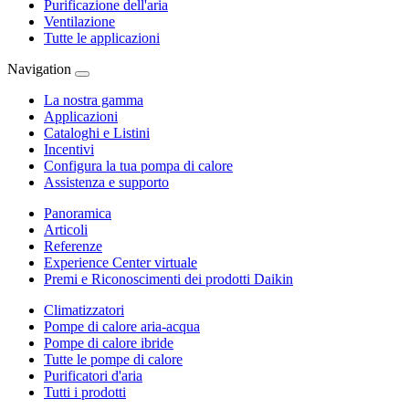
Purificazione dell'aria
Ventilazione
Tutte le applicazioni
Navigation
La nostra gamma
Applicazioni
Cataloghi e Listini
Incentivi
Configura la tua pompa di calore
Assistenza e supporto
Panoramica
Articoli
Referenze
Experience Center virtuale
Premi e Riconoscimenti dei prodotti Daikin
Climatizzatori
Pompe di calore aria-acqua
Pompe di calore ibride
Tutte le pompe di calore
Purificatori d'aria
Tutti i prodotti