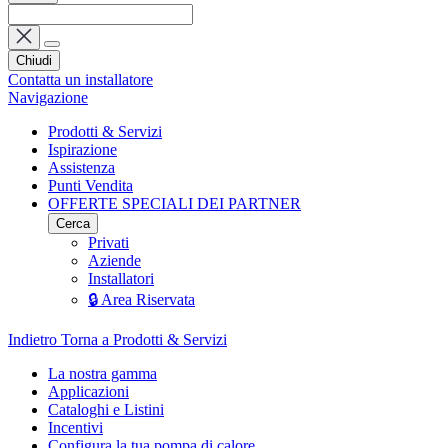
Chiudi
Contatta un installatore
Navigazione
Prodotti & Servizi
Ispirazione
Assistenza
Punti Vendita
OFFERTE SPECIALI DEI PARTNER
Cerca
Privati
Aziende
Installatori
🔒 Area Riservata
Indietro
Torna a Prodotti & Servizi
La nostra gamma
Applicazioni
Cataloghi e Listini
Incentivi
Configura la tua pompa di calore