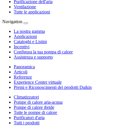
Purificazione dell'aria
Ventilazione
Tutte le applicazioni
Navigation
La nostra gamma
Applicazioni
Cataloghi e Listini
Incentivi
Configura la tua pompa di calore
Assistenza e supporto
Panoramica
Articoli
Referenze
Experience Center virtuale
Premi e Riconoscimenti dei prodotti Daikin
Climatizzatori
Pompe di calore aria-acqua
Pompe di calore ibride
Tutte le pompe di calore
Purificatori d'aria
Tutti i prodotti