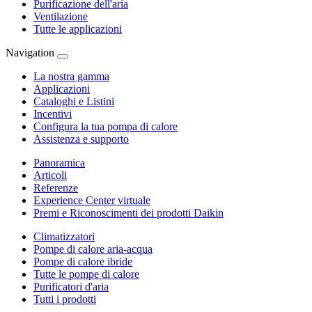
Purificazione dell'aria
Ventilazione
Tutte le applicazioni
Navigation
La nostra gamma
Applicazioni
Cataloghi e Listini
Incentivi
Configura la tua pompa di calore
Assistenza e supporto
Panoramica
Articoli
Referenze
Experience Center virtuale
Premi e Riconoscimenti dei prodotti Daikin
Climatizzatori
Pompe di calore aria-acqua
Pompe di calore ibride
Tutte le pompe di calore
Purificatori d'aria
Tutti i prodotti