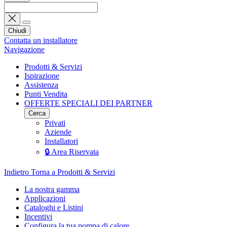
Chiudi
Contatta un installatore
Navigazione
Prodotti & Servizi
Ispirazione
Assistenza
Punti Vendita
OFFERTE SPECIALI DEI PARTNER
Cerca
Privati
Aziende
Installatori
🔒 Area Riservata
Indietro
Torna a Prodotti & Servizi
La nostra gamma
Applicazioni
Cataloghi e Listini
Incentivi
Configura la tua pompa di calore