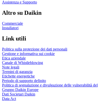
Assistenza e Supporto
Altro su Daikin
Commerciale
Installatori
Link utili
Politica sulla protezione dei dati personali
Gestione e informativa sui cookie
Etica aziendale
Canale di Whistleblowing
Note legali
Termini di garanzia
Etichette energetiche
Periodo di supporto definito
Politica di segnalazione e divulgazione delle vulnerabilità del
Gruppo Daikin Europe
Dati Societari Daikin
Data Act