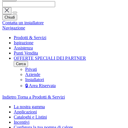
Chiudi
Contatta un installatore
Navigazione
Prodotti & Servizi
Ispirazione
Assistenza
Punti Vendita
OFFERTE SPECIALI DEI PARTNER
Cerca
Privati
Aziende
Installatori
🔒 Area Riservata
Indietro
Torna a Prodotti & Servizi
La nostra gamma
Applicazioni
Cataloghi e Listini
Incentivi
Configura la tua pompa di calore