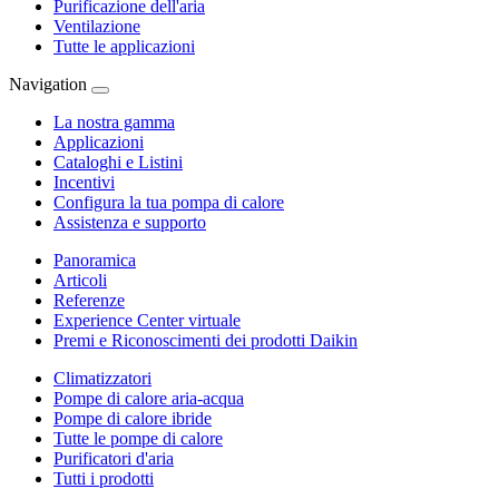
Purificazione dell'aria
Ventilazione
Tutte le applicazioni
Navigation
La nostra gamma
Applicazioni
Cataloghi e Listini
Incentivi
Configura la tua pompa di calore
Assistenza e supporto
Panoramica
Articoli
Referenze
Experience Center virtuale
Premi e Riconoscimenti dei prodotti Daikin
Climatizzatori
Pompe di calore aria-acqua
Pompe di calore ibride
Tutte le pompe di calore
Purificatori d'aria
Tutti i prodotti