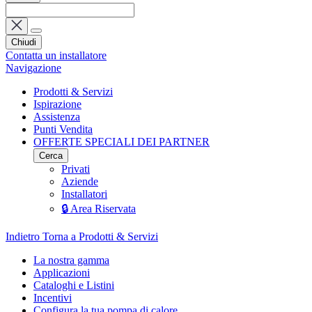
Chiudi
Contatta un installatore
Navigazione
Prodotti & Servizi
Ispirazione
Assistenza
Punti Vendita
OFFERTE SPECIALI DEI PARTNER
Cerca
Privati
Aziende
Installatori
🔒 Area Riservata
Indietro
Torna a Prodotti & Servizi
La nostra gamma
Applicazioni
Cataloghi e Listini
Incentivi
Configura la tua pompa di calore