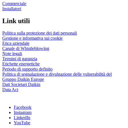
Commerciale
Installatori
Link utili
Politica sulla protezione dei dati personali
Gestione e informativa sui cookie
Etica aziendale
Canale di Whistleblowing
Note legali
Termini di garanzia
Etichette energetiche
Periodo di supporto definito
Politica di segnalazione e divulgazione delle vulnerabilità del
Gruppo Daikin Europe
Dati Societari Daikin
Data Act
Facebook
Instagram
LinkedIn
YouTube