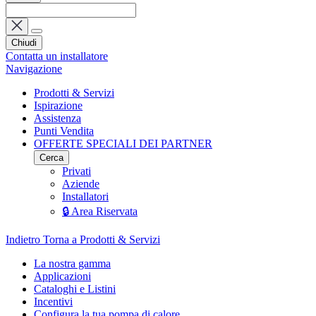
Chiudi
Contatta un installatore
Navigazione
Prodotti & Servizi
Ispirazione
Assistenza
Punti Vendita
OFFERTE SPECIALI DEI PARTNER
Cerca
Privati
Aziende
Installatori
🔒 Area Riservata
Indietro
Torna a Prodotti & Servizi
La nostra gamma
Applicazioni
Cataloghi e Listini
Incentivi
Configura la tua pompa di calore