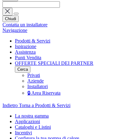
Chiudi
Contatta un installatore
Navigazione
Prodotti & Servizi
Ispirazione
Assistenza
Punti Vendita
OFFERTE SPECIALI DEI PARTNER
Cerca
Privati
Aziende
Installatori
🔒 Area Riservata
Indietro
Torna a Prodotti & Servizi
La nostra gamma
Applicazioni
Cataloghi e Listini
Incentivi
Configura la tua pompa di calore