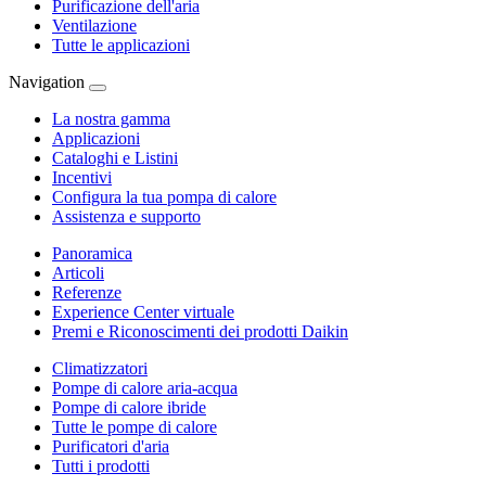
Purificazione dell'aria
Ventilazione
Tutte le applicazioni
Navigation
La nostra gamma
Applicazioni
Cataloghi e Listini
Incentivi
Configura la tua pompa di calore
Assistenza e supporto
Panoramica
Articoli
Referenze
Experience Center virtuale
Premi e Riconoscimenti dei prodotti Daikin
Climatizzatori
Pompe di calore aria-acqua
Pompe di calore ibride
Tutte le pompe di calore
Purificatori d'aria
Tutti i prodotti