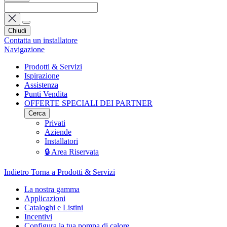
Chiudi
Contatta un installatore
Navigazione
Prodotti & Servizi
Ispirazione
Assistenza
Punti Vendita
OFFERTE SPECIALI DEI PARTNER
Cerca
Privati
Aziende
Installatori
🔒 Area Riservata
Indietro
Torna a Prodotti & Servizi
La nostra gamma
Applicazioni
Cataloghi e Listini
Incentivi
Configura la tua pompa di calore