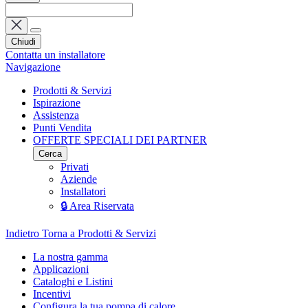
Chiudi
Contatta un installatore
Navigazione
Prodotti & Servizi
Ispirazione
Assistenza
Punti Vendita
OFFERTE SPECIALI DEI PARTNER
Cerca
Privati
Aziende
Installatori
🔒 Area Riservata
Indietro
Torna a Prodotti & Servizi
La nostra gamma
Applicazioni
Cataloghi e Listini
Incentivi
Configura la tua pompa di calore