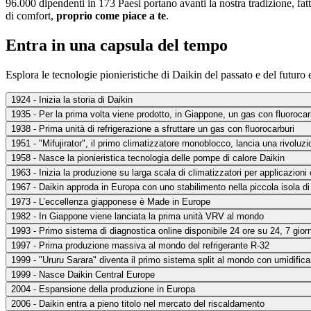
96.000 dipendenti in 173 Paesi portano avanti la nostra tradizione, fatt
di comfort,
proprio come piace a te
.
Entra in una capsula del tempo
Esplora le tecnologie pionieristiche di Daikin del passato e del futuro
1924 - Inizia la storia di Daikin
1935 - Per la prima volta viene prodotto, in Giappone, un gas con fluorocar
1938 - Prima unità di refrigerazione a sfruttare un gas con fluorocarburi
1951 - "Mifujirator", il primo climatizzatore monoblocco, lancia una rivoluz
1958 - Nasce la pionieristica tecnologia delle pompe di calore Daikin
1963 - Inizia la produzione su larga scala di climatizzatori per applicazion
1967 - Daikin approda in Europa con uno stabilimento nella piccola isola di
1973 - L’eccellenza giapponese è Made in Europe
1982 - In Giappone viene lanciata la prima unità VRV al mondo
1993 - Primo sistema di diagnostica online disponibile 24 ore su 24, 7 giorn
1997 - Prima produzione massiva al mondo del refrigerante R-32
1999 - "Ururu Sarara" diventa il primo sistema split al mondo con umidific
1999 - Nasce Daikin Central Europe
2004 - Espansione della produzione in Europa
2006 - Daikin entra a pieno titolo nel mercato del riscaldamento