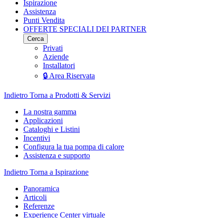
Ispirazione
Assistenza
Punti Vendita
OFFERTE SPECIALI DEI PARTNER
Cerca
Privati
Aziende
Installatori
🔒 Area Riservata
Indietro
Torna a Prodotti & Servizi
La nostra gamma
Applicazioni
Cataloghi e Listini
Incentivi
Configura la tua pompa di calore
Assistenza e supporto
Indietro
Torna a Ispirazione
Panoramica
Articoli
Referenze
Experience Center virtuale