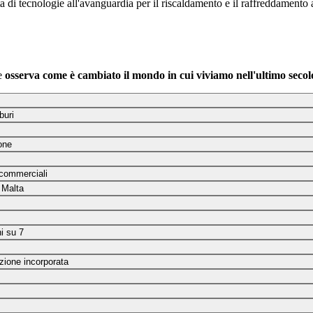
a di tecnologie all'avanguardia per il riscaldamento e il raffreddamento 
 e
osserva come è cambiato il mondo in cui viviamo nell'ultimo secol
buri
ione
i commerciali
 Malta
i su 7
azione incorporata