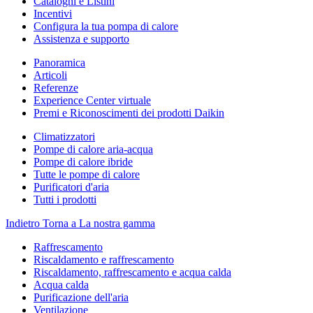
Cataloghi e Listini
Incentivi
Configura la tua pompa di calore
Assistenza e supporto
Panoramica
Articoli
Referenze
Experience Center virtuale
Premi e Riconoscimenti dei prodotti Daikin
Climatizzatori
Pompe di calore aria-acqua
Pompe di calore ibride
Tutte le pompe di calore
Purificatori d'aria
Tutti i prodotti
Indietro
Torna a La nostra gamma
Raffrescamento
Riscaldamento e raffrescamento
Riscaldamento, raffrescamento e acqua calda
Acqua calda
Purificazione dell'aria
Ventilazione