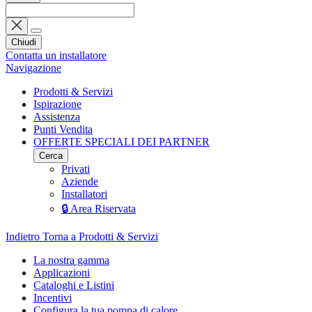
Chiudi
Contatta un installatore
Navigazione
Prodotti & Servizi
Ispirazione
Assistenza
Punti Vendita
OFFERTE SPECIALI DEI PARTNER
Cerca
Privati
Aziende
Installatori
🔒 Area Riservata
Indietro
Torna a Prodotti & Servizi
La nostra gamma
Applicazioni
Cataloghi e Listini
Incentivi
Configura la tua pompa di calore