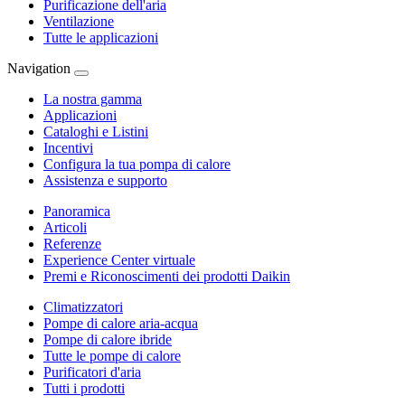
Purificazione dell'aria
Ventilazione
Tutte le applicazioni
Navigation
La nostra gamma
Applicazioni
Cataloghi e Listini
Incentivi
Configura la tua pompa di calore
Assistenza e supporto
Panoramica
Articoli
Referenze
Experience Center virtuale
Premi e Riconoscimenti dei prodotti Daikin
Climatizzatori
Pompe di calore aria-acqua
Pompe di calore ibride
Tutte le pompe di calore
Purificatori d'aria
Tutti i prodotti