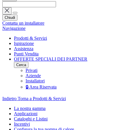
Chiudi
Contatta un installatore
Navigazione
Prodotti & Servizi
Ispirazione
Assistenza
Punti Vendita
OFFERTE SPECIALI DEI PARTNER
Cerca
Privati
Aziende
Installatori
🔒 Area Riservata
Indietro
Torna a Prodotti & Servizi
La nostra gamma
Applicazioni
Cataloghi e Listini
Incentivi
Configura la tua pompa di calore