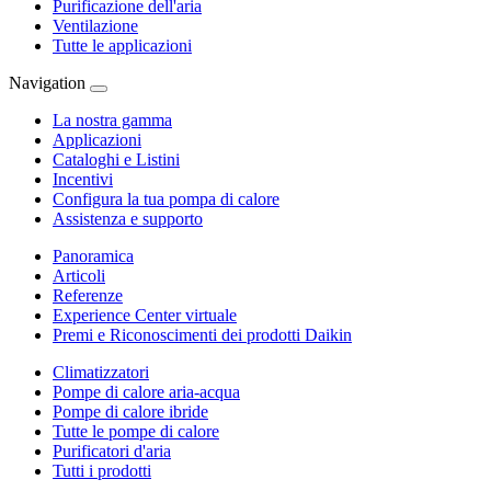
Purificazione dell'aria
Ventilazione
Tutte le applicazioni
Navigation
La nostra gamma
Applicazioni
Cataloghi e Listini
Incentivi
Configura la tua pompa di calore
Assistenza e supporto
Panoramica
Articoli
Referenze
Experience Center virtuale
Premi e Riconoscimenti dei prodotti Daikin
Climatizzatori
Pompe di calore aria-acqua
Pompe di calore ibride
Tutte le pompe di calore
Purificatori d'aria
Tutti i prodotti