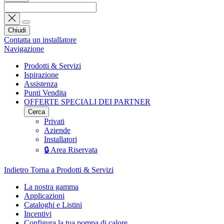
Chiudi
Contatta un installatore
Navigazione
Prodotti & Servizi
Ispirazione
Assistenza
Punti Vendita
OFFERTE SPECIALI DEI PARTNER
Cerca
Privati
Aziende
Installatori
🔒 Area Riservata
Indietro
Torna a Prodotti & Servizi
La nostra gamma
Applicazioni
Cataloghi e Listini
Incentivi
Configura la tua pompa di calore