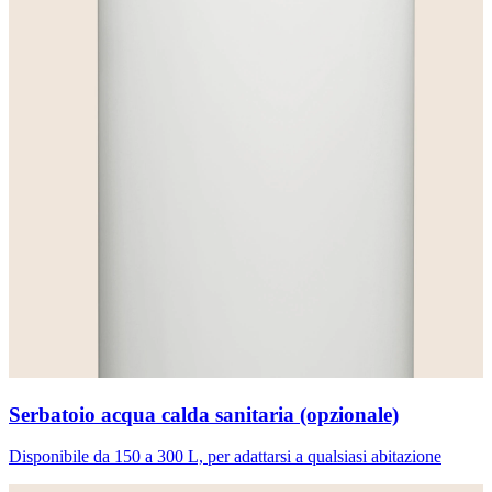
Serbatoio acqua calda sanitaria (opzionale)
Disponibile da 150 a 300 L, per adattarsi a qualsiasi abitazione