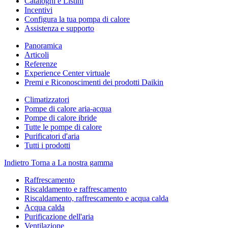
Cataloghi e Listini
Incentivi
Configura la tua pompa di calore
Assistenza e supporto
Panoramica
Articoli
Referenze
Experience Center virtuale
Premi e Riconoscimenti dei prodotti Daikin
Climatizzatori
Pompe di calore aria-acqua
Pompe di calore ibride
Tutte le pompe di calore
Purificatori d'aria
Tutti i prodotti
Indietro
Torna a La nostra gamma
Raffrescamento
Riscaldamento e raffrescamento
Riscaldamento, raffrescamento e acqua calda
Acqua calda
Purificazione dell'aria
Ventilazione