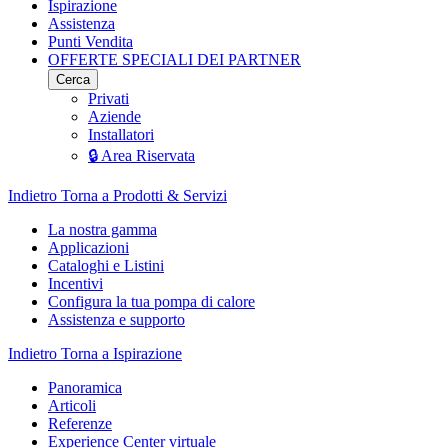
Ispirazione
Assistenza
Punti Vendita
OFFERTE SPECIALI DEI PARTNER
Cerca
Privati
Aziende
Installatori
🔒 Area Riservata
Indietro
Torna a Prodotti & Servizi
La nostra gamma
Applicazioni
Cataloghi e Listini
Incentivi
Configura la tua pompa di calore
Assistenza e supporto
Indietro
Torna a Ispirazione
Panoramica
Articoli
Referenze
Experience Center virtuale