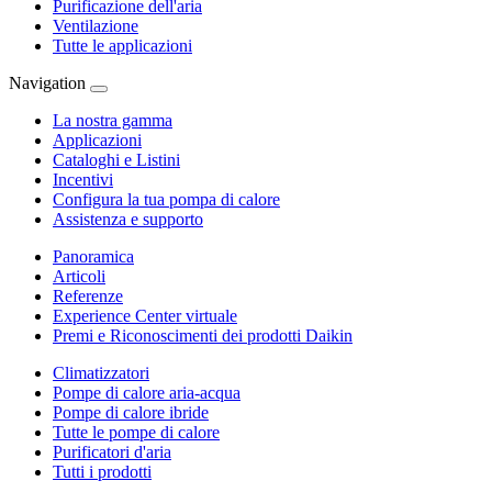
Purificazione dell'aria
Ventilazione
Tutte le applicazioni
Navigation
La nostra gamma
Applicazioni
Cataloghi e Listini
Incentivi
Configura la tua pompa di calore
Assistenza e supporto
Panoramica
Articoli
Referenze
Experience Center virtuale
Premi e Riconoscimenti dei prodotti Daikin
Climatizzatori
Pompe di calore aria-acqua
Pompe di calore ibride
Tutte le pompe di calore
Purificatori d'aria
Tutti i prodotti