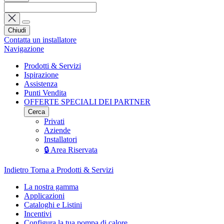
Chiudi
Contatta un installatore
Navigazione
Prodotti & Servizi
Ispirazione
Assistenza
Punti Vendita
OFFERTE SPECIALI DEI PARTNER
Cerca
Privati
Aziende
Installatori
🔒 Area Riservata
Indietro
Torna a Prodotti & Servizi
La nostra gamma
Applicazioni
Cataloghi e Listini
Incentivi
Configura la tua pompa di calore